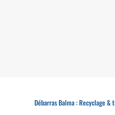
Dem
Déb
Vos
nou
gara
Débarras Balma : Recyclage & tr