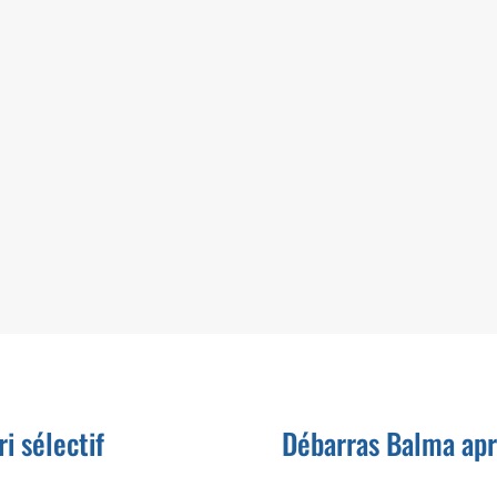
andez-nous un devis débarras garage !
arras jardin & cour intérieure
 extérieurs sont encombrés de déchets ou d’épaves. Laissez
s vous défaire de tout ce qui vous encombre. Nous vous
ntissons un débarras jardin rapide et efficace.
i sélectif
Débarras Balma aprè