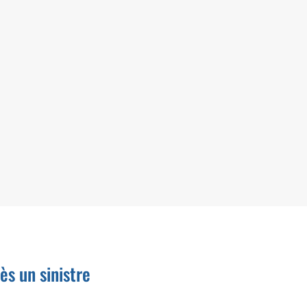
EN SAVOIR +
-
s un sinistre