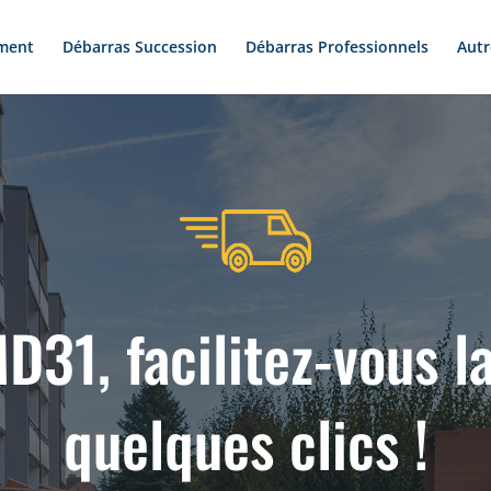
ment
Débarras Succession
Débarras Professionnels
Autr
D31, facilitez-vous la
quelques clics !