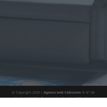
Témoignages
Zone d’intervention
© Copyright 2020 |
Agence web Celicomm
® N° de
dépôt 4466697 | Tous droits réservés |
Mentions
légales