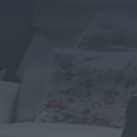
HORAIRES D’OUVERTURE
8h00 – 12h00 et 14h00-20h00
NOTRE ADRESSE
22 rue de la Gravette
31830 Plaisance du Touch
CE QUE NOUS FAISONS
Débarras locaux commerciaux
Débarras Maison
Enlèvement d’encombrants
Ramassage déchets verts
Vider une maison
Débarras avant vente
Foire aux Questions