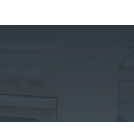
ENTRER EN CONTACT
(+33) 06.64.24.72.39
HORAIRES D’OUVERTURE
8h00 – 12h00 et 14h00-20h00
NOTRE ADRESSE
22 rue de la Gravette
31830 Plaisance du Touch
CE QUE NOUS FAISONS