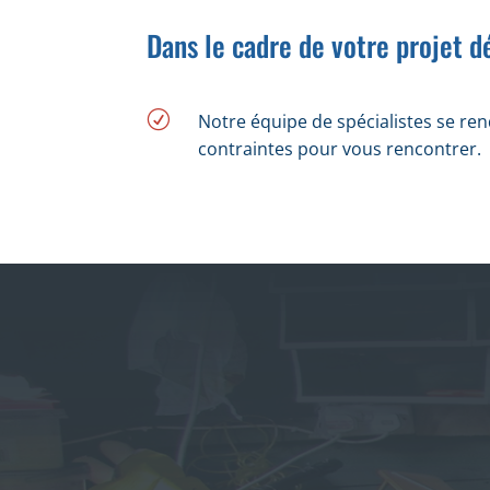
Dans le cadre de votre projet d
R
Notre équipe de spécialistes se ren
contraintes pour vous rencontrer.
ENTRER EN CONTACT
CE QUE 
Débarra
(+33) 06.64.24.72.39
commer
HORAIRES D’OUVERTURE
Débarr
Enlève
8h00 – 12h00 et 14h00-
d’enco
20h00
Ramass