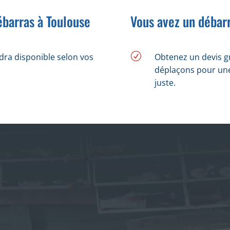
ébarras à Toulouse
Vous avez un débarr
R
dra disponible selon vos
Obtenez un devis g
déplaçons pour une 
juste.
NOUS FAISONS
s locaux
ciaux
as Maison
ment
mbrants
age déchets