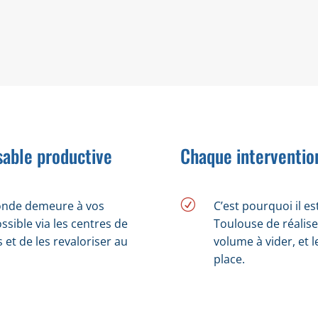
ntissons un débarras jardin rapide et efficace.
able productive
Chaque intervention
R
onde demeure à vos
C’est pourquoi il e
sible via les centres de
Toulouse de réalise
 et de les revaloriser au
volume à vider, et 
place.