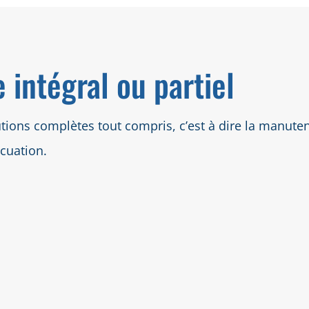
 intégral ou partiel
ons complètes tout compris, c’est à dire la manutenti
acuation.
arras pour particuliers
re service débarras maison appartement consiste à vous
arrasser de tous les objets et encombrants qui vous sont