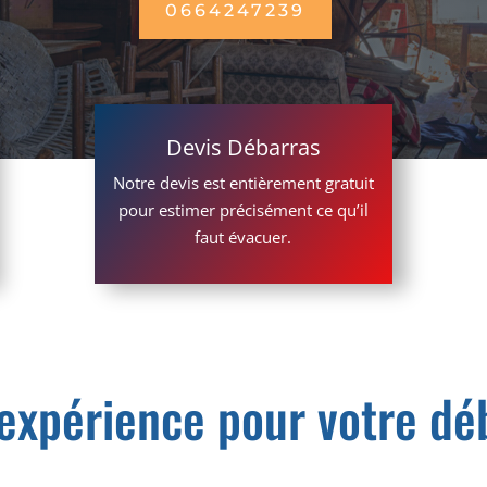
0664247239
Devis Débarras
Notre devis est entièrement gratuit
pour estimer précisément ce qu’il
faut évacuer.
 expérience pour votre dé