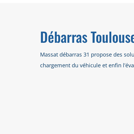
Débarras Toulouse
Massat débarras 31 propose des soluti
chargement du véhicule et enfin l’év
Déb
Not
déb